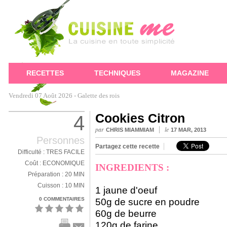
RECETTES
TECHNIQUES
MAGAZINE
Vendredi 07 Août 2026 -
Galette des rois
Cookies Citron
4
|
par
le
CHRIS MIAMMIAM
17 MAR, 2013
Personnes
Partagez cette recette
Difficulté : TRES FACILE
Coût : ECONOMIQUE
INGREDIENTS :
Préparation : 20 MIN
Cuisson : 10 MIN
1 jaune d'oeuf
0 COMMENTAIRES
50g de sucre en poudre
60g de beurre
120g de farine