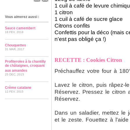
1 cuil à café de levure chimiq
1 citron
Vous aimerez aussi :
1 cuil à café de sucre glace
Citrons confits
Sauce camembert
Confettis pour la déco (mais c
18 FEV, 2018
n'est pas obligé ça !)
Chouquettes
31 MAR, 2017
RECETTE : Cookies Citron
Profiteroles à la chantilly
de châtaignes, croquant
Préchauffez votre four à 180
aux amandes
25 DEC, 2015
Lavez le citron, puis râpez-le
Crème catalane
Réservez. Pressez le citron af
12 FEV, 2015
Réservez.
Dans un saladier, mettez le j
et le zeste. Fouettez à l'aide