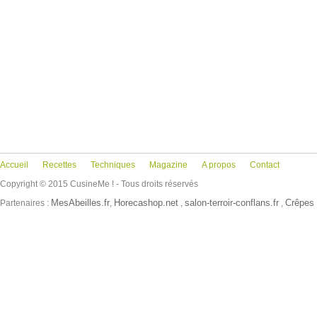
Accueil
Recettes
Techniques
Magazine
A propos
Contact
Copyright © 2015 CusineMe ! - Tous droits réservés
MesAbeilles.fr
Horecashop.net
salon-terroir-conflans.fr
Crêpes 
Partenaires :
,
,
,