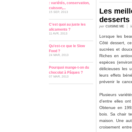
: variétés, conservation,
cuisson,...
Les meill
15 SEP, 2013
desserts
C'est quoi au juste les
|
par
l
CUISINE ME
alicaments ?
11 AVR, 2013
Lorsque les beau
Côté dessert, ce 
Qu'est-ce que le Slow
sucrées et douc
Food ?
24 MAR, 2013
Riches en antiox
espèces (environ
Pourquoi mange-t-on du
délicieuses les 
chocolat à Pâques ?
leurs effets bén
07 MAR, 2013
prévenir le canc
Plusieurs variété
d'entre elles o
Obtenue en 1992
bois. Sa chair t
maison. Une autre
croisement entre 