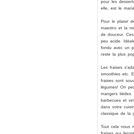
pour les desser
elle, est le mar
Pour le plaisir d
maestro et la re
de douceur. Ces 
peu acide. Idéal
fondu avec un p
reste la plus pop
Les fraises s'ad
smoothies etc. E
fraises sont sou
légumes! On peut
mangers tièdes. 
barbecues et vin
dans votre cuisi
classique de la 
Tout cela nous 
fraises qui fero