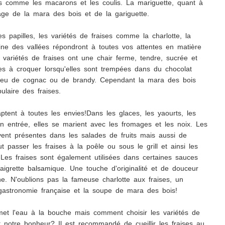
ts comme les macarons et les coulis. La mariguette, quant à
iage de la mara des bois et de la gariguette.
es papilles, les variétés de fraises comme la charlotte, la
ine des vallées répondront à toutes vos attentes en matière
variétés de fraises ont une chair ferme, tendre, sucrée et
es à croquer lorsqu'elles sont trempées dans du chocolat
eu de cognac ou de brandy. Cependant la mara des bois
ulaire des fraises.
aptent à toutes les envies!Dans les glaces, les yaourts, les
n entrée, elles se marient avec les fromages et les noix. Les
vent présentes dans les salades de fruits mais aussi de
 passer les fraises à la poêle ou sous le grill et ainsi les
Les fraises sont également utilisées dans certaines sauces
aigrette balsamique. Une touche d'originalité et de douceur
ne. N'oublions pas la fameuse charlotte aux fraises, un
gastronomie française et la soupe de mara des bois!
met l'eau à la bouche mais comment choisir les variétés de
nt notre bonheur? Il est recommandé de cueillir les fraises au