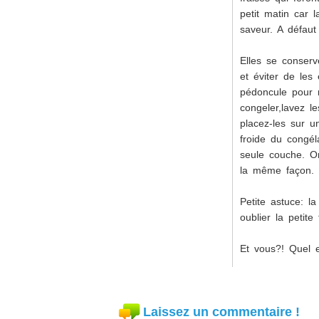
petit matin car 
saveur. A défaut 
Elles se conserve
et éviter de les
pédoncule pour n
congeler,lavez l
placez-les sur u
froide du congél
seule couche. On
la même façon. C
Petite astuce: l
oublier la petit
Et vous?! Quel e
Laissez un commentaire !