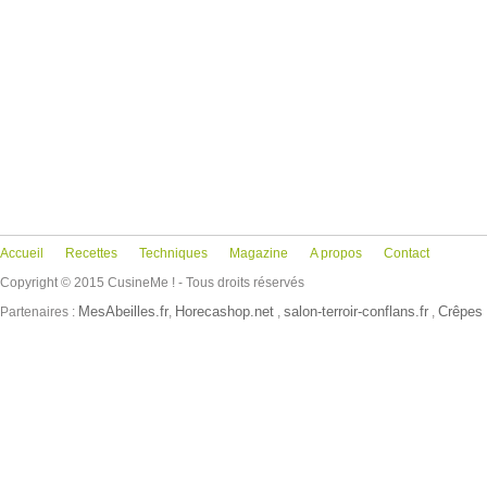
Accueil
Recettes
Techniques
Magazine
A propos
Contact
Copyright © 2015 CusineMe ! - Tous droits réservés
MesAbeilles.fr
Horecashop.net
salon-terroir-conflans.fr
Crêpes 
Partenaires :
,
,
,