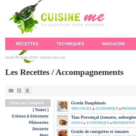
RECETTES
TECHNIQUES
MAGAZINE
Jeudi 06 Août 2026 -
Galette des rois
Les Recettes / Accompagnements
Choix par Catégorie
Gratin Dauphinois
TRES FACILE
ECONOMIQUE
PREPARA
[ Toutes ]
Crèmes & Entremets
Tian Provençal (tomates, aubergine
Pâtisseries
FACILE
ECONOMIQUE
PREPARATION 
Desserts
Gratin de courgettes et tomates
Plats