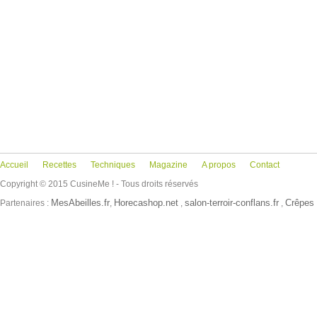
Accueil
Recettes
Techniques
Magazine
A propos
Contact
Copyright © 2015 CusineMe ! - Tous droits réservés
MesAbeilles.fr
Horecashop.net
salon-terroir-conflans.fr
Crêpes 
Partenaires :
,
,
,