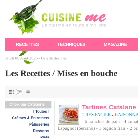
RECETTES
TECHNIQUES
MAGAZINE
Jeudi 06 Août 2026 -
Galette des rois
Les Recettes / Mises en bouche
Choix par Catégorie
Tartines Catalane
[ Toutes ]
TRES FACILE
RAISONN
Crèmes & Entremets
- 6 tranches de pain - 4 tom
Pâtisseries
Espagnol (Serrano) - 1 oignon frais - 2 brin
Desserts
Plats