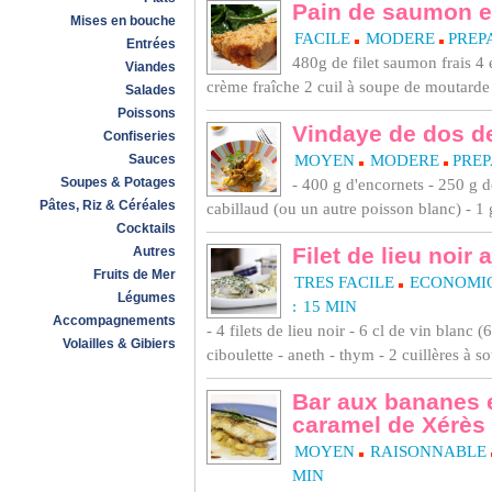
Pain de saumon e
Mises en bouche
FACILE
MODERE
PREPA
Entrées
480g de filet saumon frais 4
Viandes
crème fraîche 2 cuil à soupe de moutarde 8
Salades
Poissons
Vindaye de dos de
Confiseries
Sauces
MOYEN
MODERE
PREP
Soupes & Potages
- 400 g d'encornets - 250 g d
Pâtes, Riz & Céréales
cabillaud (ou un autre poisson blanc) - 1 g
Cocktails
Filet de lieu noir
Autres
Fruits de Mer
TRES FACILE
ECONOMI
Légumes
:
15 MIN
Accompagnements
- 4 filets de lieu noir - 6 cl de vin blanc (
Volailles & Gibiers
ciboulette - aneth - thym - 2 cuillères à so
Bar aux bananes et
caramel de Xérès
MOYEN
RAISONNABLE
MIN