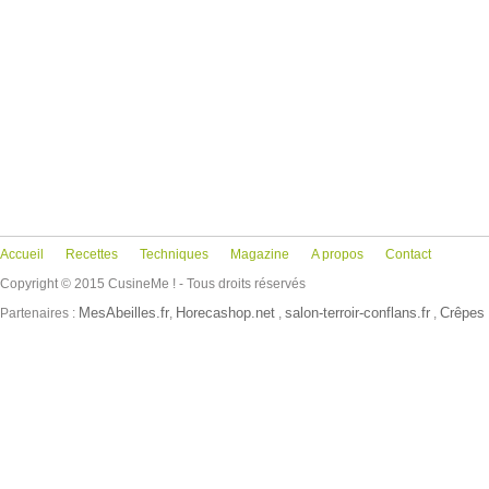
Accueil
Recettes
Techniques
Magazine
A propos
Contact
Copyright © 2015 CusineMe ! - Tous droits réservés
MesAbeilles.fr
Horecashop.net
salon-terroir-conflans.fr
Crêpes 
Partenaires :
,
,
,