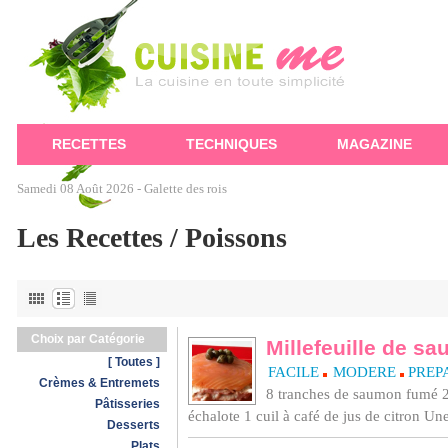
RECETTES
TECHNIQUES
MAGAZINE
Samedi 08 Août 2026 -
Galette des rois
Les Recettes / Poissons
Choix par Catégorie
Millefeuille de s
[ Toutes ]
FACILE
MODERE
PREPA
Crèmes & Entremets
8 tranches de saumon fumé 2
Pâtisseries
échalote 1 cuil à café de jus de citron Un
Desserts
Plats