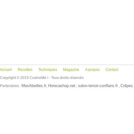
Accueil
Recettes
Techniques
Magazine
A propos
Contact
Copyright © 2015 CusineMe ! - Tous droits réservés
MesAbeilles.fr
Horecashop.net
salon-terroir-conflans.fr
Crêpes 
Partenaires :
,
,
,