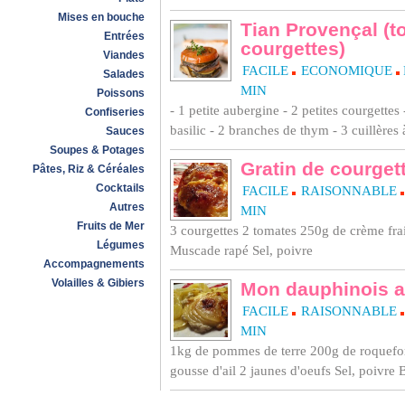
Mises en bouche
Tian Provençal (t
Entrées
courgettes)
Viandes
FACILE
ECONOMIQUE
Salades
MIN
Poissons
- 1 petite aubergine - 2 petites courgettes 
Confiseries
basilic - 2 branches de thym - 3 cuillères 
Sauces
Soupes & Potages
Gratin de courget
Pâtes, Riz & Céréales
Cocktails
FACILE
RAISONNABLE
Autres
MIN
Fruits de Mer
3 courgettes 2 tomates 250g de crème fra
Légumes
Muscade rapé Sel, poivre
Accompagnements
Volailles & Gibiers
Mon dauphinois a
FACILE
RAISONNABLE
MIN
1kg de pommes de terre 200g de roquefort
gousse d'ail 2 jaunes d'oeufs Sel, poivre 