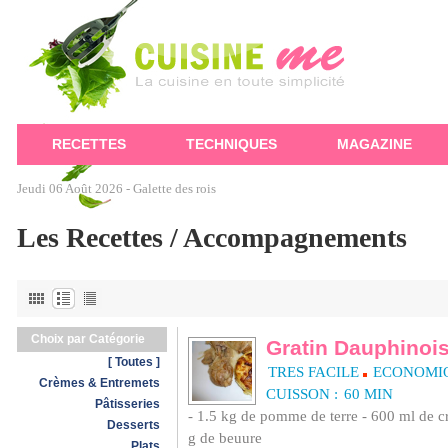
RECETTES
TECHNIQUES
MAGAZINE
Jeudi 06 Août 2026 -
Galette des rois
Les Recettes / Accompagnements
Choix par Catégorie
Gratin Dauphinoi
[ Toutes ]
TRES FACILE
ECONOMI
Crèmes & Entremets
CUISSON :
60 MIN
Pâtisseries
- 1.5 kg de pomme de terre - 600 ml de crè
Desserts
g de beuure
Plats