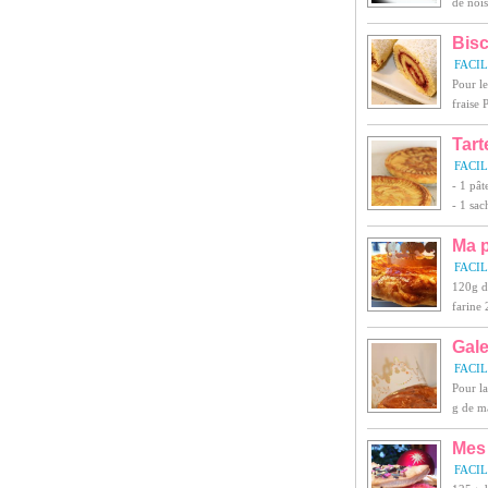
de nois
Bisc
FACI
Pour le
fraise 
Tar
FACI
- 1 pât
- 1 sac
Ma p
FACI
120g d
farine 
Gale
FACI
Pour la
g de ma
Mes 
FACI