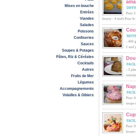
ama
Mises en bouche
DIFFI
Entrées
Pour 12
Viandes
beurre - 4 œufs Pour le c
Salades
Cou
Poissons
MOY
Confiseries
- 400 g
Sauces
1 œuf p
Soupes & Potages
Pâtes, Riz & Céréales
Dou
Cocktails
FACI
Autres
- 3 pât
reinett
Fruits de Mer
Légumes
Nap
Accompagnements
FACI
Volailles & Gibiers
Pour 16
soupe d
Cup
FACI
Pour 16
levure 