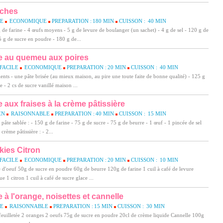
oches
LE
ECONOMIQUE
PREPARATION :
180 MIN
CUISSON :
40 MIN
 de farine - 4 œufs moyens - 5 g de levure de boulanger (un sachet) - 4 g de sel - 120 g de
85 g de sucre en poudre - 180 g de...
e au quemeu aux poires
FACILE
ECONOMIQUE
PREPARATION :
20 MIN
CUISSON :
40 MIN
ents - une pâte brisée (au mieux maison, au pire une toute faite de bonne qualité) - 125 g
e - 2 cs de sucre vanillé maison ...
e aux fraises à la crème pâtissière
EN
RAISONNABLE
PREPARATION :
40 MIN
CUISSON :
15 MIN
 pâte sablée : - 150 g de farine - 75 g de sucre - 75 g de beurre - 1 œuf - 1 pincée de sel
 crème pâtissière : - 2...
ies Citron
FACILE
ECONOMIQUE
PREPARATION :
20 MIN
CUISSON :
10 MIN
 d'oeuf 50g de sucre en poudre 60g de beurre 120g de farine 1 cuil à café de levure
e 1 citron 1 cuil à café de sucre glace ...
e à l'orange, noisettes et cannelle
LE
RAISONNABLE
PREPARATION :
15 MIN
CUISSON :
30 MIN
feuilletée 2 oranges 2 oeufs 75g de sucre en poudre 20cl de crème liquide Cannelle 100g