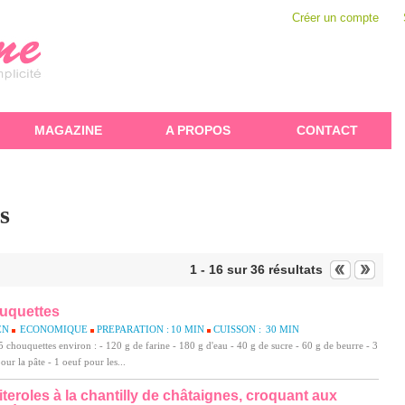
Créer un compte
MAGAZINE
A PROPOS
CONTACT
s
1 - 16
sur
36 résultats
uquettes
EN
ECONOMIQUE
PREPARATION :
10 MIN
CUISSON :
30 MIN
 chouquettes environ : - 120 g de farine - 180 g d'eau - 40 g de sucre - 60 g de beurre - 3
our la pâte - 1 oeuf pour les...
iteroles à la chantilly de châtaignes, croquant aux