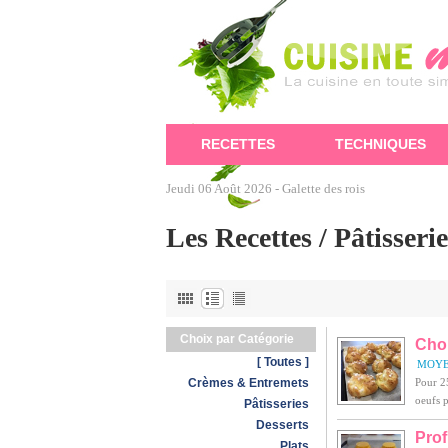
RECETTES
TECHNIQUES
Jeudi 06 Août 2026 -
Galette des rois
Les Recettes / Pâtisserie
Choix par Catégorie
Cho
[ Toutes ]
MOY
Crèmes & Entremets
Pour 25
oeufs p
Pâtisseries
Desserts
Prof
Plats