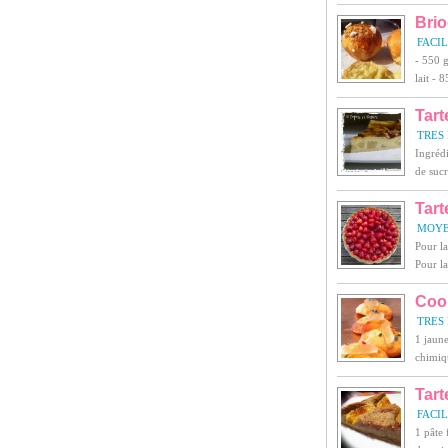
Bri
FACI
- 550 g
lait - 
Tart
TRES 
Ingrédi
de sucr
Tart
MOY
Pour la
Pour la
Cook
TRES 
1 jaune
chimiqu
Tart
FACI
1 pâte 