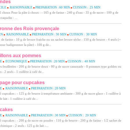
ndes
CILE
RAISONNABLE
PREPARATION :
60 MIN
CUISSON :
25 MIN
 choux Pour la pâte à choux : - 165 g de farine - 240 g d'eau - 35 g de sucre - 100 g de
raquelin : ...
ronne des Rois provençale
EN
RAISONNABLE
PREPARATION :
30 MIN
CUISSON :
30 MIN
 de farine - 10 g de levure fraiche ou un sachet levure sèche - 150 g de beurre - 4 œufs (+
our badigeonner la pâte) - 100 g de...
illons aux pommes
LE
ECONOMIQUE
PREPARATION :
20 MIN
CUISSON :
40 MIN
es feuilletées - 200 g de beurre doux - 80 g de sucre cassonade - 8 pommes type golden ou
es - 2 œufs - 1 cuillère à café de...
page pour cupcakes
LE
RAISONNABLE
PREPARATION :
20 MIN
 cupcakes : - 125 g de beurre à température ambiante - 300 g de sucre glace - 1 cuillère à
e lait - 1 cuillère à café de...
cakes
LE
RAISONNABLE
PREPARATION :
30 MIN
CUISSON :
20 MIN
 cupcakes : - 200 g de sucre en poudre - 110 g de beurre - 200 g de farine - 1/2 sachet de
chimique - 2 œufs - 125 g de lait -...