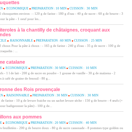
uquettes
EN
ECONOMIQUE
PREPARATION :
10 MIN
CUISSON :
30 MIN
 chouquettes environ : - 120 g de farine - 180 g d'eau - 40 g de sucre - 60 g de beurre - 3
our la pâte - 1 oeuf pour les...
iteroles à la chantilly de châtaignes, croquant aux
ndes
CILE
RAISONNABLE
PREPARATION :
60 MIN
CUISSON :
25 MIN
 choux Pour la pâte à choux : - 165 g de farine - 240 g d'eau - 35 g de sucre - 100 g de
raquelin : ...
me catalane
LE
ECONOMIQUE
PREPARATION :
30 MIN
CUISSON :
10 MIN
fs - 1 l de lait - 200 g de sucre en poudre - 1 gousse de vanille - 30 g de maïzena - 2
es à café de graine de fenouil - 80 g...
ronne des Rois provençale
EN
RAISONNABLE
PREPARATION :
30 MIN
CUISSON :
30 MIN
 de farine - 10 g de levure fraiche ou un sachet levure sèche - 150 g de beurre - 4 œufs (+
our badigeonner la pâte) - 100 g de...
illons aux pommes
LE
ECONOMIQUE
PREPARATION :
20 MIN
CUISSON :
40 MIN
es feuilletées - 200 g de beurre doux - 80 g de sucre cassonade - 8 pommes type golden ou