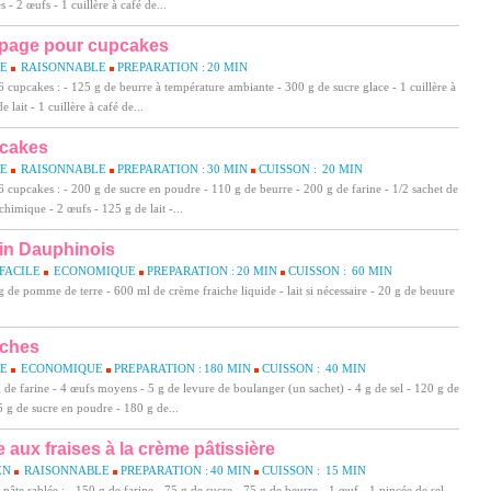
es - 2 œufs - 1 cuillère à café de...
page pour cupcakes
LE
RAISONNABLE
PREPARATION :
20 MIN
 cupcakes : - 125 g de beurre à température ambiante - 300 g de sucre glace - 1 cuillère à
e lait - 1 cuillère à café de...
cakes
LE
RAISONNABLE
PREPARATION :
30 MIN
CUISSON :
20 MIN
 cupcakes : - 200 g de sucre en poudre - 110 g de beurre - 200 g de farine - 1/2 sachet de
chimique - 2 œufs - 125 g de lait -...
in Dauphinois
FACILE
ECONOMIQUE
PREPARATION :
20 MIN
CUISSON :
60 MIN
g de pomme de terre - 600 ml de crème fraiche liquide - lait si nécessaire - 20 g de beuure
oches
LE
ECONOMIQUE
PREPARATION :
180 MIN
CUISSON :
40 MIN
 de farine - 4 œufs moyens - 5 g de levure de boulanger (un sachet) - 4 g de sel - 120 g de
85 g de sucre en poudre - 180 g de...
e aux fraises à la crème pâtissière
EN
RAISONNABLE
PREPARATION :
40 MIN
CUISSON :
15 MIN
 pâte sablée : - 150 g de farine - 75 g de sucre - 75 g de beurre - 1 œuf - 1 pincée de sel