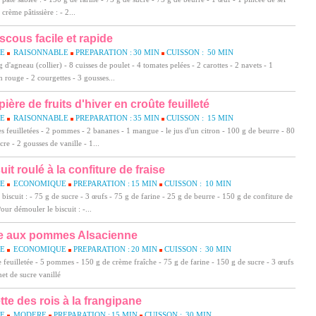
 crème pâtissière : - 2...
cous facile et rapide
LE
RAISONNABLE
PREPARATION :
30 MIN
CUISSON :
50 MIN
g d'agneau (collier) - 8 cuisses de poulet - 4 tomates pelées - 2 carottes - 2 navets - 1
 rouge - 2 courgettes - 3 gousses...
ière de fruits d'hiver en croûte feuilleté
LE
RAISONNABLE
PREPARATION :
35 MIN
CUISSON :
15 MIN
es feuilletées - 2 pommes - 2 bananes - 1 mangue - le jus d'un citron - 100 g de beurre - 80
cre - 2 gousses de vanille - 1...
uit roulé à la confiture de fraise
LE
ECONOMIQUE
PREPARATION :
15 MIN
CUISSON :
10 MIN
 biscuit : - 75 g de sucre - 3 œufs - 75 g de farine - 25 g de beurre - 150 g de confiture de
Pour démouler le biscuit : -...
te aux pommes Alsacienne
LE
ECONOMIQUE
PREPARATION :
20 MIN
CUISSON :
30 MIN
e feuilletée - 5 pommes - 150 g de crème fraîche - 75 g de farine - 150 g de sucre - 3 œufs
het de sucre vanillé
tte des rois à la frangipane
LE
MODERE
PREPARATION :
15 MIN
CUISSON :
30 MIN