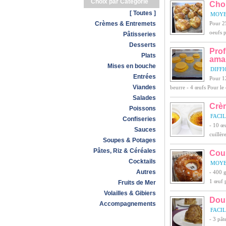
Choix par Catégorie
Cho
[ Toutes ]
MOY
Crèmes & Entremets
Pour 25
oeufs p
Pâtisseries
Desserts
Prof
Plats
ama
Mises en bouche
DIFFI
Entrées
Pour 12
Viandes
beurre - 4 œufs Pour le c
Salades
Crè
Poissons
FACI
Confiseries
- 10 œu
Sauces
cuillèr
Soupes & Potages
Pâtes, Riz & Céréales
Cou
Cocktails
MOY
Autres
- 400 g
1 œuf p
Fruits de Mer
Volailles & Gibiers
Dou
Accompagnements
FACI
- 3 pât