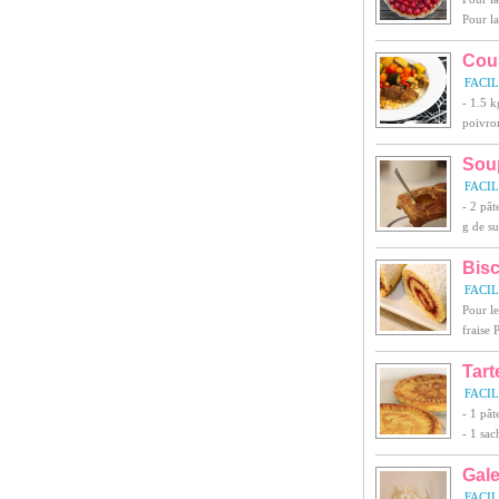
Pour la
Cous
FACI
- 1.5 k
poivron
Soup
FACI
- 2 pât
g de su
Bisc
FACI
Pour le
fraise 
Tar
FACI
- 1 pât
- 1 sac
Gale
FACI