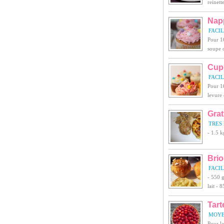
reinett
Nap
FACI
Pour 16
soupe d
Cup
FACI
Pour 16
levure 
Grat
TRES 
- 1.5 k
Bri
FACI
- 550 g
lait - 
Tart
MOY
Pour la