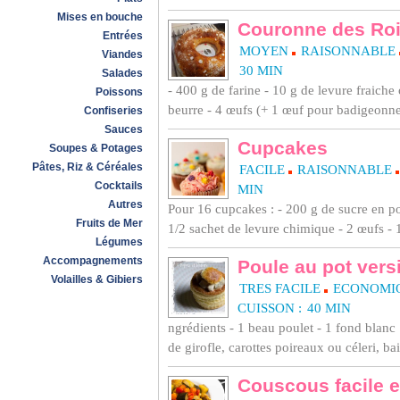
Mises en bouche
Couronne des Roi
Entrées
MOYEN
RAISONNABLE
Viandes
30 MIN
Salades
- 400 g de farine - 10 g de levure fraiche
Poissons
beurre - 4 œufs (+ 1 œuf pour badigeonner
Confiseries
Sauces
Cupcakes
Soupes & Potages
Pâtes, Riz & Céréales
FACILE
RAISONNABLE
Cocktails
MIN
Autres
Pour 16 cupcakes : - 200 g de sucre en po
Fruits de Mer
1/2 sachet de levure chimique - 2 œufs - 12
Légumes
Accompagnements
Poule au pot vers
Volailles & Gibiers
TRES FACILE
ECONOMI
CUISSON :
40 MIN
ngrédients - 1 beau poulet - 1 fond blanc 
de girofle, carottes poireaux ou céleri, bai
Couscous facile e