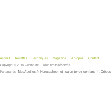
Accueil
Recettes
Techniques
Magazine
A propos
Contact
Copyright © 2015 CusineMe ! - Tous droits réservés
MesAbeilles.fr
Horecashop.net
salon-terroir-conflans.fr
Crêpes 
Partenaires :
,
,
,