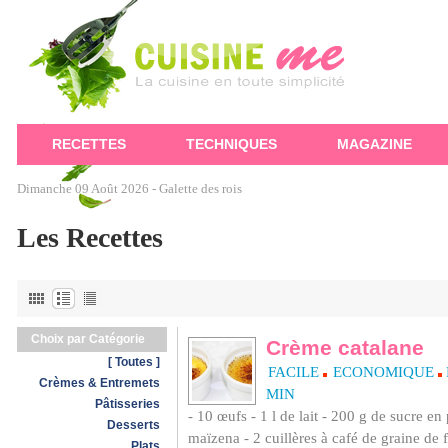
RECETTES
TECHNIQUES
MAGAZINE
Dimanche 09 Août 2026 -
Galette des rois
Les Recettes
Choix par Catégorie
Crème catalane
[ Toutes ]
FACILE
ECONOMIQUE
Crèmes & Entremets
MIN
Pâtisseries
- 10 œufs - 1 l de lait - 200 g de sucre en
Desserts
maïzena - 2 cuillères à café de graine de f
Plats